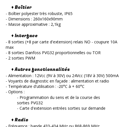
♦ Boîtier
- Boîtier polyester très robuste, IP65
- Dimensions : 260x160x90mm
- Masse approximative : 2,1kg
♦ Interface
- 8 sorties (+8 par carte d'extension) relais NO - coupure 10A
max
- 8 sorties Danfoss PVG32 proportionnelles ou TOR
- 2 sorties PWM
♦ Autres fonctionnalités
- Alimentation : 12Vcc (9V à 30V) ou 24Vcc (18V à 30V) 500mA
- Voyants de diagnostic en façade : alimentation et radio
- Température d'utilisation : -20°C à + 60°C
- Options :
- Programmation du sens et de la course des
sorties PVG32
- Carte d'extension entrées sorties sur demande
♦ Radio
- Fréquence : bande 433-434 MHz ou 868-869 MHz